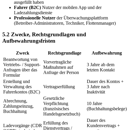
ausgefüllt haben
Fahrer (B2C)
Nutzer der mobilen App und der
Ladezahlungsdienste
Professionelle Nutzer
der Überwachungsplattform
(Betreiber-Administratoren, Techniker, Flottenmanager)
5.2 Zwecke, Rechtsgrundlagen und
Aufbewahrungsfristen
Zweck
Rechtsgrundlage
Aufbewahrung
Beantwortung von
Vorvertragliche
Vertriebs- / Support-
3 Jahre ab dem
Maßnahmen auf
Anfragen über das
letzten Kontakt
Anfrage der Person
Formular
Erstellung und
Dauer des Kontos +
Verwaltung des
Vertragserfüllung
3 Jahre nach
Fahrerkontos (B2C)
Inaktivität
Gesetzliche
Abrechnung,
Verpflichtung
10 Jahre
Zahlungseinzug,
(französisches
(Buchhaltungsbelege)
Buchhaltung
Handelsgesetzbuch)
Dauer des
Erfüllung des
Ladevorgänge (CDR
Kundenvertrags +
Dienstvertrags /