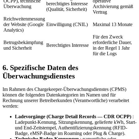
OCPP), technische
operative
berechtigtes Interesse
Überwachung
Archivierung gemäß
(Qualität, Sicherheit)
Vertrag
Reichweitenmessung
der Website (Google
Einwilligung (CNIL)
Maximal 13 Monate
Analytics)
Für den Zweck
Betrugsbekämpfung
erforderliche Dauer,
Berechtigtes Interesse
und Sicherheit
in der Regel 1 Jahr
für die Logs
6. Spezifische Daten des
Überwachungsdienstes
Im Rahmen des Chargekeeper-Überwachungsdienstes (CPMS)
können die folgenden Datenkategorien im Namen und für
Rechnung unserer Betreiberkunden (Verantwortliche) verarbeitet
werden:
Ladevorgänge (Charge Detail Records — CDR OCPP)
:
Ladepunkt-Kennung, Sitzungskennung, gelieferte kWh, Start-
und End-Zeitstempel, Authentifizierungskennung (RFID-
Badge, eMSP-Badge im Roaming oder Plug & Charge).
Technische Badge-Kennungen
: namentliche oder