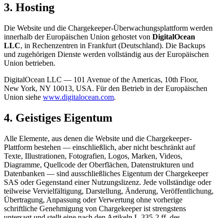
3. Hosting
Die Website und die Chargekeeper-Überwachungsplattform werden
innerhalb der Europäischen Union gehostet von
DigitalOcean
LLC
, in Rechenzentren in Frankfurt (Deutschland). Die Backups
und zugehörigen Dienste werden vollständig aus der Europäischen
Union betrieben.
DigitalOcean LLC — 101 Avenue of the Americas, 10th Floor,
New York, NY 10013, USA. Für den Betrieb in der Europäischen
Union siehe
www.digitalocean.com
.
4. Geistiges Eigentum
Alle Elemente, aus denen die Website und die Chargekeeper-
Plattform bestehen — einschließlich, aber nicht beschränkt auf
Texte, Illustrationen, Fotografien, Logos, Marken, Videos,
Diagramme, Quellcode der Oberflächen, Datenstrukturen und
Datenbanken — sind ausschließliches Eigentum der Chargekeeper
SAS oder Gegenstand einer Nutzungslizenz. Jede vollständige oder
teilweise Vervielfältigung, Darstellung, Änderung, Veröffentlichung,
Übertragung, Anpassung oder Verwertung ohne vorherige
schriftliche Genehmigung von Chargekeeper ist strengstens
untersagt und stellt eine nach den Artikeln L.335-2 ff. des