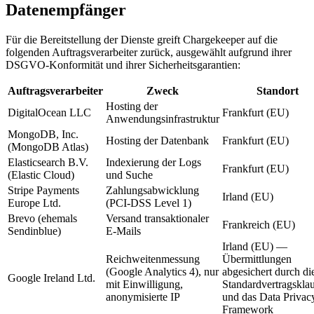
Datenempfänger
Für die Bereitstellung der Dienste greift Chargekeeper auf die
folgenden Auftragsverarbeiter zurück, ausgewählt aufgrund ihrer
DSGVO-Konformität und ihrer Sicherheitsgarantien:
Auftragsverarbeiter
Zweck
Standort
Hosting der
DigitalOcean LLC
Frankfurt (EU)
Anwendungsinfrastruktur
MongoDB, Inc.
Hosting der Datenbank
Frankfurt (EU)
(MongoDB Atlas)
Elasticsearch B.V.
Indexierung der Logs
Frankfurt (EU)
(Elastic Cloud)
und Suche
Stripe Payments
Zahlungsabwicklung
Irland (EU)
Europe Ltd.
(PCI-DSS Level 1)
Brevo (ehemals
Versand transaktionaler
Frankreich (EU)
Sendinblue)
E-Mails
Irland (EU) —
Reichweitenmessung
Übermittlungen
(Google Analytics 4), nur
abgesichert durch di
Google Ireland Ltd.
mit Einwilligung,
Standardvertragskla
anonymisierte IP
und das Data Privac
Framework