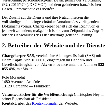
Verarbeitung personenbezogener Daten, gemäß der Verordnung
(EU) 2016/679 („DSGVO“) und dem geänderten französischen
Gesetz „Informatique et Libertés“.
Der Zugriff auf die Dienste und ihre Nutzung setzen die
vollständige und uneingeschränkte Annahme des vorliegenden
Dokuments voraus. Chargekeeper behält sich das Recht vor, es
jederzeit zu ändern; maßgeblich ist die zum Zeitpunkt des Zugriffs
oder des Abschlusses des Dienstvertrags geltende Fassung.
2. Betreiber der Website und der Dienste
Chargekeeper SAS
, vereinfachte Aktiengesellschaft (SAS) mit
einem Kapital von 10 000 €, eingetragen im Handels- und
Gesellschaftsregister von Aix-en-Provence unter der Nummer
922
055 496
, mit Sitz in:
Pôle Morandat
1480 Avenue d'Arménie
13120 Gardanne — Frankreich
Verantwortlicher für die Veröffentlichung:
Christopher Ney, in
seiner Eigenschaft als Präsident.
Kontakt:
über das
Kontaktformular
der Website.