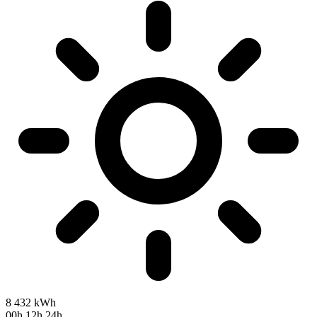
8 432
kWh
00h
12h
24h