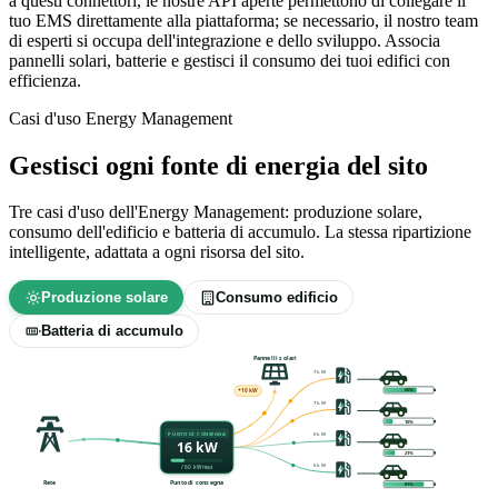
a questi connettori, le nostre API aperte permettono di collegare il
tuo EMS direttamente alla piattaforma; se necessario, il nostro team
di esperti si occupa dell'integrazione e dello sviluppo. Associa
pannelli solari, batterie e gestisci il consumo dei tuoi edifici con
efficienza.
Casi d'uso Energy Management
Gestisci ogni fonte di energia del sito
Tre casi d'uso dell'Energy Management: produzione solare,
consumo dell'edificio e batteria di accumulo. La stessa ripartizione
intelligente, adattata a ogni risorsa del sito.
Produzione solare
Consumo edificio
Batteria di accumulo
Pannelli solari
9 kW
69%
+19 kW
9 kW
19%
PUNTO DI CONSEGNA
9 kW
16 kW
24%
8 kW
/ 60 kW max
Rete
Punto di consegna
84%