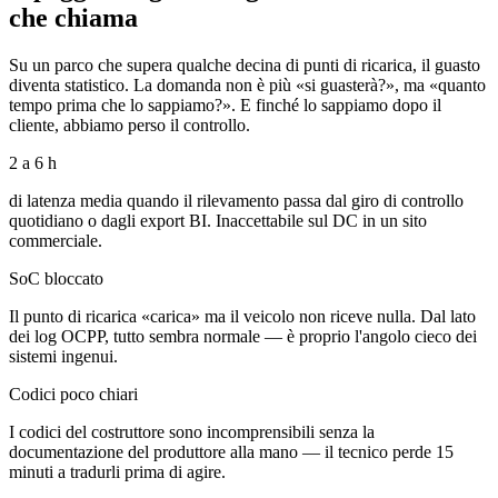
che chiama
Su un parco che supera qualche decina di punti di ricarica, il guasto
diventa statistico. La domanda non è più «si guasterà?», ma «quanto
tempo prima che lo sappiamo?». E finché lo sappiamo dopo il
cliente, abbiamo perso il controllo.
2 a 6 h
di latenza media quando il rilevamento passa dal giro di controllo
quotidiano o dagli export BI. Inaccettabile sul DC in un sito
commerciale.
SoC bloccato
Il punto di ricarica «carica» ma il veicolo non riceve nulla. Dal lato
dei log OCPP, tutto sembra normale — è proprio l'angolo cieco dei
sistemi ingenui.
Codici poco chiari
I codici del costruttore sono incomprensibili senza la
documentazione del produttore alla mano — il tecnico perde 15
minuti a tradurli prima di agire.