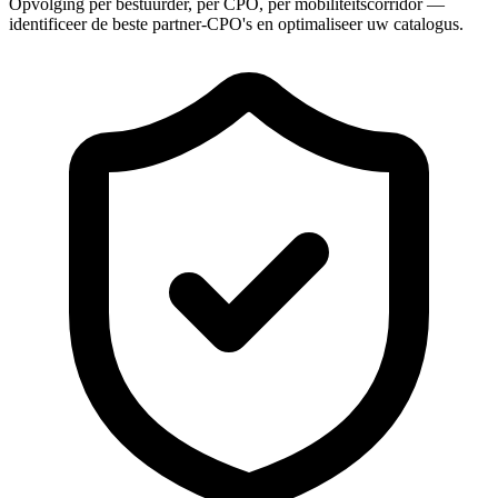
Opvolging per bestuurder, per CPO, per mobiliteitscorridor —
identificeer de beste partner-CPO's en optimaliseer uw catalogus.