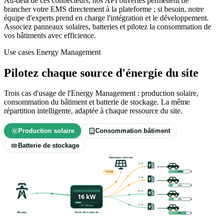
Au-delà de ces connecteurs, nos API ouvertes permettent de
brancher votre EMS directement à la plateforme ; si besoin, notre
équipe d'experts prend en charge l'intégration et le développement.
Associez panneaux solaires, batteries et pilotez la consommation de
vos bâtiments avec efficience.
Use cases Energy Management
Pilotez chaque source d'énergie du site
Trois cas d'usage de l'Energy Management : production solaire,
consommation du bâtiment et batterie de stockage. La même
répartition intelligente, adaptée à chaque ressource du site.
Production solaire
Consommation bâtiment
Batterie de stockage
Panneaux solaires
9 kW
68%
+19 kW
9 kW
18%
POINT DE LIVRAISON
9 kW
16 kW
23%
8 kW
/ 60 kW max
Réseau
Point de livraison
83%