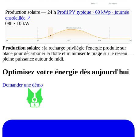
Bornes
Véhicules
Prix du marché — 24 h
Données RTE eco2mix · 25 mai 2026
↗
Production solaire — 24 h
Profil PV typique · 60 kWp · journée
ensoleillée
↗
09h · 19 kW
PÉRIODE DE CHARGE
0h
6h
12h
18h
24h
0h
6h
12h
18h
24h
Consommation bâtiment — 24 h
Profil bureau typique · ~50
Production solaire
Flux batterie — 24 h
: la recharge privilégie l'énergie produite sur
BESS tertiaire · ~50 kWh utiles
↗
personnes
↗
place pour décarboner la flotte et minimiser le tirage sur le réseau —
pleine puissance autour de midi.
PÉRIODE DE CHARGE
Optimisez votre énergie dès aujourd'hui
0h
6h
12h
18h
24h
0h
6h
12h
18h
24h
Demander une démo