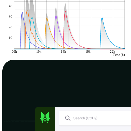
40
30
20
10
06h
10h
14h
18h
22h
Time (h)