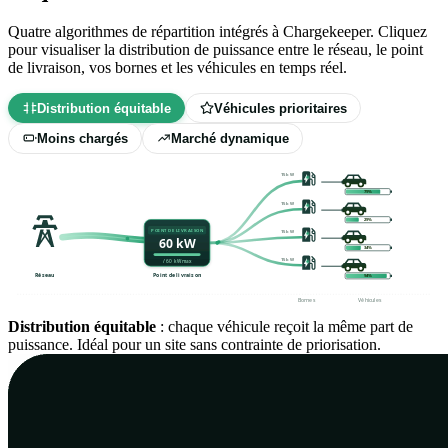
Quatre algorithmes de répartition intégrés à Chargekeeper. Cliquez
pour visualiser la distribution de puissance entre le réseau, le point
de livraison, vos bornes et les véhicules en temps réel.
Distribution équitable
Véhicules prioritaires
Moins chargés
Marché dynamique
15 kW
82%
15 kW
32%
POINT DE LIVRAISON
15 kW
60 kW
37%
15 kW
/ 60 kW max
Réseau
Point de livraison
97%
Bornes
Véhicules
Prix du marché — 24 h
Données RTE eco2mix · 25 mai 2026
↗
Production solaire — 24 h
Profil PV typique · 60 kWp · journée
Consommation bâtiment — 24 h
Profil bureau typique · ~50
Distribution équitable
Flux batterie — 24 h
BESS tertiaire · ~50 kWh utiles
: chaque véhicule reçoit la même part de
↗
ensoleillée
↗
personnes
↗
puissance. Idéal pour un site sans contrainte de priorisation.
PÉRIODE DE CHARGE
PÉRIODE DE CHARGE
0h
6h
12h
18h
24h
0h
6h
12h
18h
24h
0h
6h
12h
18h
24h
0h
6h
12h
18h
24h