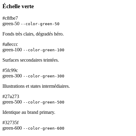
Échelle verte
#c8fbe7
green-50
--color-green-50
Fonds très clairs, dégradés héro.
#a8eccc
green-100
--color-green-100
Surfaces secondaires teintées.
#5fc99c
green-300
--color-green-300
Illustrations et states intermédiaires.
#27a273
green-500
--color-green-500
Identique au brand primary.
#32735f
green-600
--color-green-600