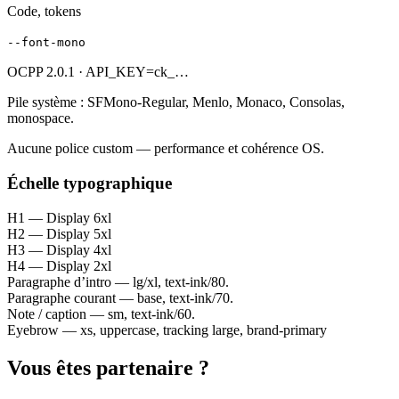
Code, tokens
--font-mono
OCPP 2.0.1 · API_KEY=ck_…
Pile système : SFMono-Regular, Menlo, Monaco, Consolas,
monospace.
Aucune police custom — performance et cohérence OS.
Échelle typographique
H1 — Display 6xl
H2 — Display 5xl
H3 — Display 4xl
H4 — Display 2xl
Paragraphe d’intro — lg/xl, text-ink/80.
Paragraphe courant — base, text-ink/70.
Note / caption — sm, text-ink/60.
Eyebrow — xs, uppercase, tracking large, brand-primary
Vous êtes partenaire ?